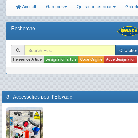
Accueil
Gammes
Qui sommes-nous
Galeri
Recherche
Référence Article
Désignation article
Code Origine
Autre désignation
3: Accessoires pour l'Elevage