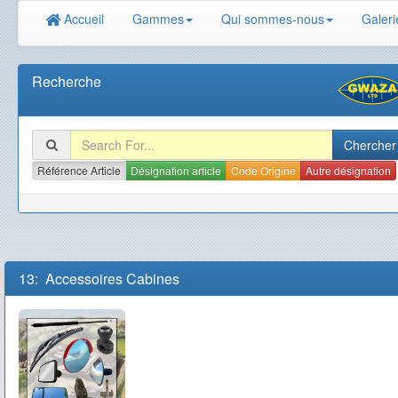
Accueil
Gammes
Qui sommes-nous
Galeri
Recherche
Référence Article
Désignation article
Code Origine
Autre désignation
13: Accessoires Cabines