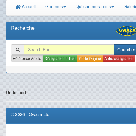
Accueil
Gammes
Qui sommes-nous
Galeri
Recherche
Référence Article
Désignation article
Code Origine
Autre désignation
Undefined
© 2026 - Gwaza Ltd