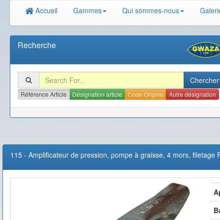
Accueil
Gammes
Qui sommes-nous
Galeri
Recherche
Référence Article
Désignation article
Code Origine
Autre désignation
115
-
Amplificateur de pression, pompe à graisse, 4 mors, filetage
A
B