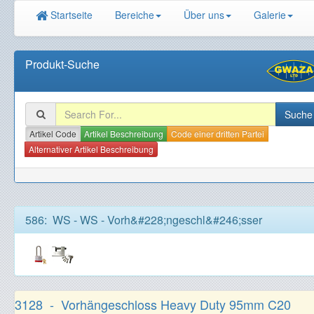
Startseite
Bereiche
Über uns
Galerie
Produkt-Suche
Artikel Code
Artikel Beschreibung
Code einer dritten Partei
Alternativer Artikel Beschreibung
586: WS - WS - Vorh&#228;ngeschl&#246;sser
3128 - Vorhängeschloss Heavy Duty 95mm C20