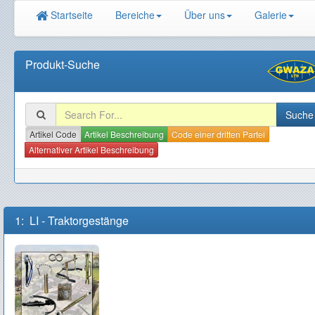
Startseite
Bereiche
Über uns
Galerie
Produkt-Suche
Artikel Code
Artikel Beschreibung
Code einer dritten Partei
Alternativer Artikel Beschreibung
1: LI - Traktorgestänge