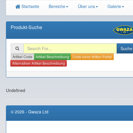
Startseite
Bereiche
Über uns
Galerie
Produkt-Suche
Artikel Code
Artikel Beschreibung
Code einer dritten Partei
Alternativer Artikel Beschreibung
Undefined
© 2026 - Gwaza Ltd