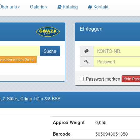
Über uns
Galerie
Katalog
Kontakt
Einloggen
 einer dritten Partei
Passwort merken
Kein Pas
, 2 Stück, Crimp 1/2 x 3/8 BSP
Approx Weight
0,055
Barcode
5050943051350