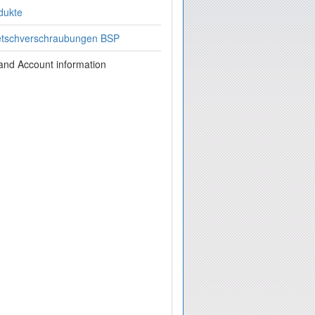
dukte
uetschverschraubungen BSP
 and Account information