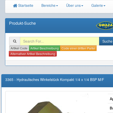
Startseite
Bereiche
Über uns
Galerie
Produkt-Suche
Artikel Code
Artikel Beschreibung
Code einer dritten Partei
Alternativer Artikel Beschreibung
3365
-
Hydraulisches Winkelstück Kompakt 1/4 x 1/4 BSP M/F
A
B