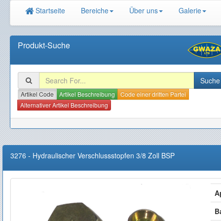
Startseite
Bereiche
Über uns
Galerie
Produkt-Suche
Artikel Code
Artikel Beschreibung
Code einer dritten Partei
Alternativer Artikel Beschreibung
3276
-
Hydraulischer Verschlussstopfen 3/8 Zoll BSP
A
B