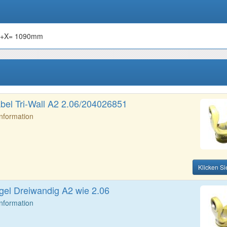
 X+X= 1090mm
bel Tri-Wall A2 2.06/204026851
Information
Klicken Si
l Dreiwandig A2 wie 2.06
Information