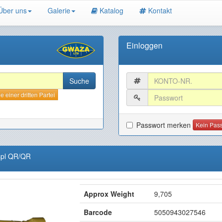
Über uns
Galerie
Katalog
Kontakt
Einloggen
 einer dritten Partei
Passwort merken
Kein Pas
spl QR/QR
Approx Weight
9,705
Barcode
5050943027546