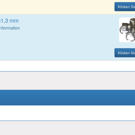
Klicken Si
61,3 mm
Information
Klicken Si