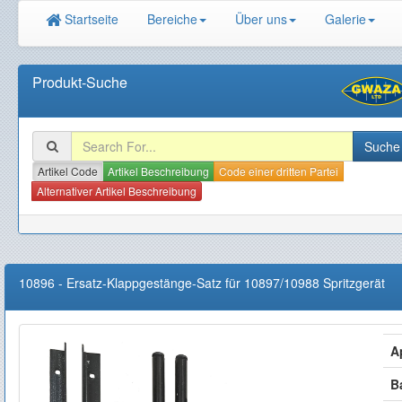
Startseite
Bereiche
Über uns
Galerie
Produkt-Suche
Artikel Code
Artikel Beschreibung
Code einer dritten Partei
Alternativer Artikel Beschreibung
10896
-
Ersatz-Klappgestänge-Satz für 10897/10988 Spritzgerät
A
B