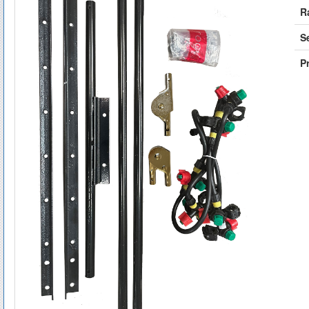
R
S
Pr