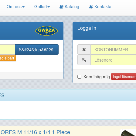
Om oss
Galleri
Katalog
Kontakta
Logga in
redje part
Kom ihåg mig
Inget lösenor
FS
g ORFS M 11/16 x 1/4 1 Piece