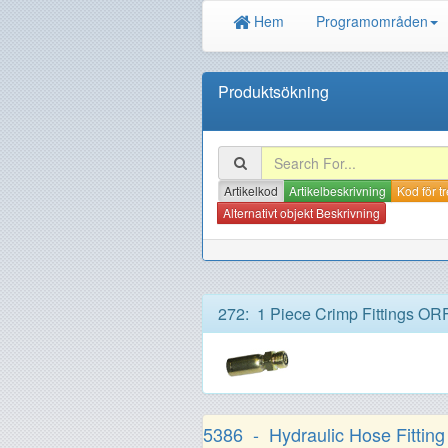
Hem
Programområden
Produktsökning
Artikelkod
Artikelbeskrivning
Kod för t
Alternativt objekt Beskrivning
272: 1 Piece Crimp Fittings OR
5386 - Hydraulic Hose Fittin