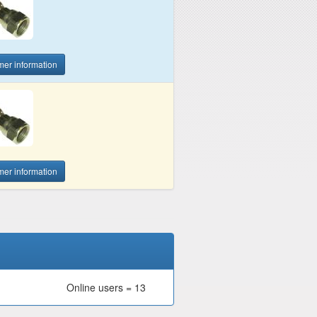
 mer information
 mer information
Online users = 13