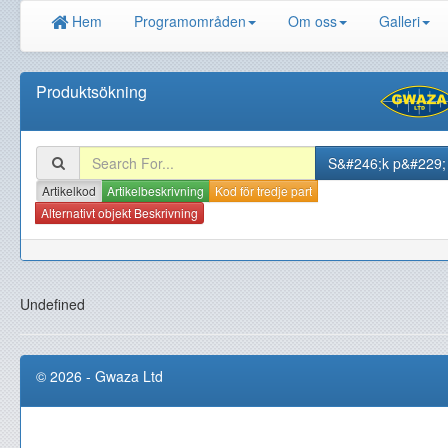
Hem
Programområden
Om oss
Galleri
Produktsökning
Artikelkod
Artikelbeskrivning
Kod för tredje part
Alternativt objekt Beskrivning
Undefined
© 2026 - Gwaza Ltd